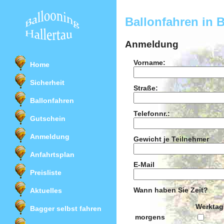
Ballonfahren in 
Anmeldung
Vorname:
Home
Sicherheit
Straße:
Ballonfahren
Telefonnr.:
Gutschein
Anmeldung
Gewicht je Teilnehmer
Anfahrtsplan
E-Mail
Preisliste
Wann haben Sie Zeit?
Aktuelles
Werktag
Bagger selbst fahren
morgens