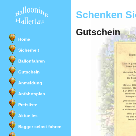
Schenken Sie
Gutschein
Home
Sicherheit
Ballonfahren
Gutschein
Anmeldung
Anfahrtsplan
Preisliste
Aktuelles
Bagger selbst fahren